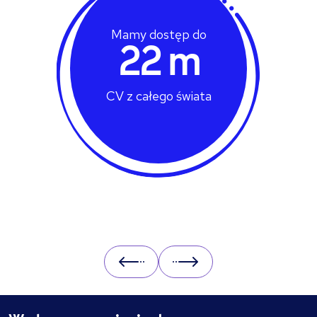
Mamy dostęp do
22 m
CV z całego świata
Prev
Next