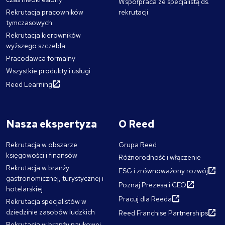
Współpraca ze specjalistą ds.
Rekrutacja pracowników
rekrutacji
tymczasowych
Rekrutacja kierowników
wyższego szczebla
Pracodawca formalny
Wszystkie produkty i usługi
Reed Learning
Nasza ekspertyza
O Reed
Rekrutacja w obszarze
Grupa Reed
księgowości i finansów
Różnorodność i włączenie
Rekrutacja w branży
ESG i zrównoważony rozwój
gastronomicznej, turystycznej i
Poznaj Prezesa i CEO
hotelarskiej
Pracuj dla Reeda
Rekrutacja specjalistów w
dziedzinie zasobów ludzkich
Reed Franchise Partnerships
Rekrutacja w branży naukowej