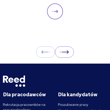
always be adapted to the specific qualities
you’d like a candidate to show relevant to a
particular role. These questions should give
you insight into their strengths, weaknesses
and how well they will fit into the team. Here
is a selection of the main types of questions
to ask when interviewing.
Prev
Next
Dla pracodawców
Dla kandydatów
Rekrutacja pracowników na
Poszukiwanie pracy
czas nieokreślony