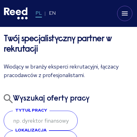
PL
EN
Twój specjalistyczny partner w
rekrutacji
Wiodący w branży eksperci rekrutacyjni, łączacy
pracodawców z profesjonalistami.
Wyszukaj oferty pracy
TYTUŁ PRACY
LOKALIZACJA
Enter keywords or job title to search for relevant positions