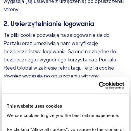
wygasają (są usuwane z urządzenia) po opuszczeniu
strony.
2. Uwierzytelnianie logowania
Te pliki cookie pozwalają na zalogowanie się do
Portalu oraz umożliwiają nam weryfikację
bezpieczeństwa logowania. Są one niezbędne do
bezpiecznego i wygodnego korzystania z Portalu
Reed Global w zakresie rekrutacji. Te pliki cookie
również wygasają po opuszczeniu witryny.
3. Udoskonalanie strony
Te pliki śledzą sposób korzystania z witryny i są
This website uses cookies
wykorzystywane wewnętrznie w celu poprawy
We use cookies to give you the best online experience.
doświadczeń użytkowników. Pomagają nam lepiej
zrozumieć, jak odwiedzający korzystają z witryny, co
By clicking "Allow all cookies", you agree to the storing of