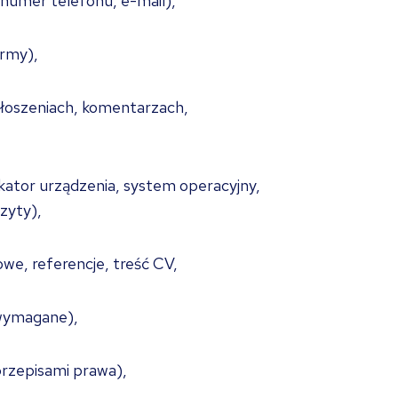
 numer telefonu, e-mail),
irmy),
głoszeniach, komentarzach,
ikator urządzenia, system operacyjny,
zyty),
owe, referencje, treść CV,
 wymagane),
przepisami prawa),