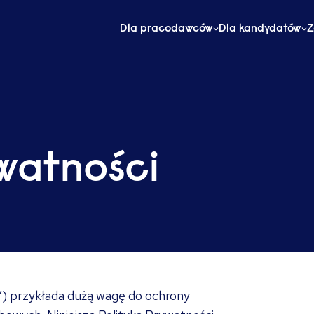
Dla pracodawców
Dla kandydatów
Z
ywatności
as”) przykłada dużą wagę do ochrony