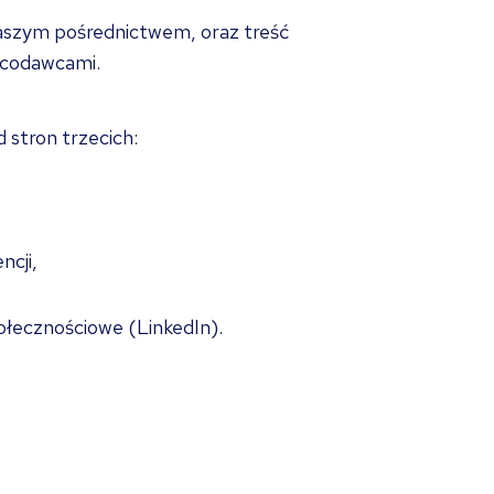
naszym pośrednictwem, oraz treść
racodawcami.
stron trzecich:
ncji,
ołecznościowe (LinkedIn).