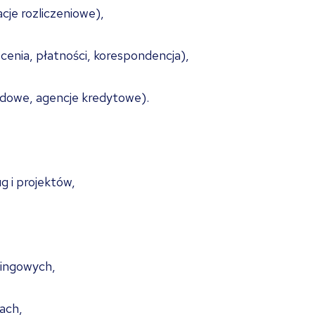
cje rozliczeniowe),
cenia, płatności, korespondencja),
odowe, agencje kredytowe).
 i projektów,
tingowych,
gach,