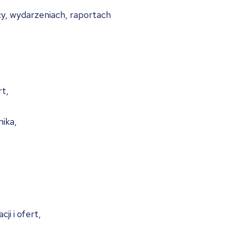
cy, wydarzeniach, raportach
rt,
ika,
ji i ofert,