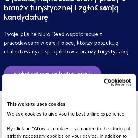
branży turystycznej i zgłoś swoją
kandydaturę
Twoje lokalne biuro Reed współpracuje z
pracodawcami w całej Polsce, którzy poszukują
utalentowanych specjalistów z branży turystycznej.
Szukaj najnowszych ofert pracy
This website uses cookies
To może Cię zainteresować...
We use cookies to give you the best online experience.
By clicking "Allow all cookies", you agree to the storing of
strictly necessary cookies on your device, in addition to