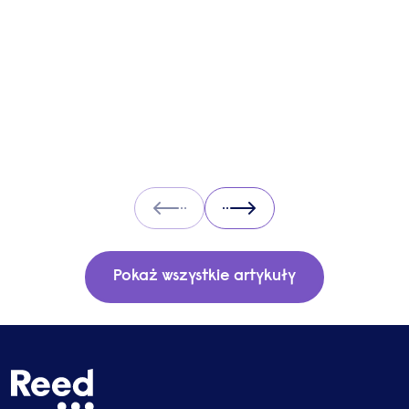
and what you can expect when working with
one.
Prev
Next
Pokaż wszystkie artykuły