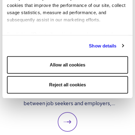
cookies that improve the performance of our site, collect
usage statistics, measure ad performance, and
subsequently assist in our marketing efforts.
By clicking "Reject all cookies' you only agree to the
storing of strictly necessary cookies on your device. No
Show details
other cookies will be used.
ARTYKUŁ
KANDYDAT
Allow all cookies
How do recruitment agencies
work?
Reject all cookies
Recruitment agencies act as bridges
between job seekers and employers,
providing hiring solutions for both multiple
and individual placements. In this article we
look at how recruitment agencies operate