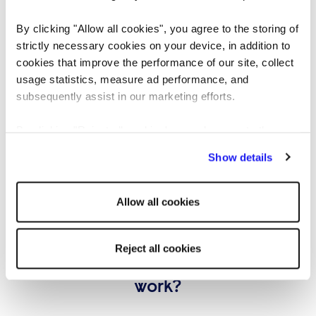
By clicking "Allow all cookies", you agree to the storing of
To może Cię zainteresować...
strictly necessary cookies on your device, in addition to
cookies that improve the performance of our site, collect
usage statistics, measure ad performance, and
subsequently assist in our marketing efforts.
By clicking "Reject all cookies' you only agree to the
storing of strictly necessary cookies on your device. No
Show details
other cookies will be used.
Allow all cookies
ARTYKUŁ
KANDYDAT
Reject all cookies
How do recruitment agencies
work?