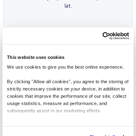
lat.
This website uses cookies
We use cookies to give you the best online experience.
EKRANIZACJA
By clicking "Allow all cookies", you agree to the storing of
Usługi wstępnej selekcji
strictly necessary cookies on your device, in addition to
kandydatów
cookies that improve the performance of our site, collect
Niezależnie od wielkości Twojej firmy i
usage statistics, measure ad performance, and
sektora w którym działa, firma Reed zrobi
subsequently assist in our marketing efforts.
wszystko, aby jak najszybciej przeprowadzić
wstępną selekcję kandydatów stosownie do
By clicking "Reject all cookies' you only agree to the
potrzeb — od kompleksowej weryfikacji po
storing of strictly necessary cookies on your device. No