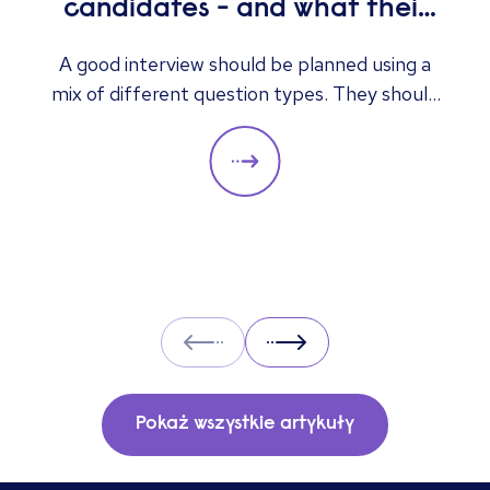
candidates - and what their
answers mean
A good interview should be planned using a
mix of different question types. They should
always be adapted to the specific qualities
you’d like a candidate to show relevant to a
particular role. These questions should give
you insight into their strengths, weaknesses
and how well they will fit into the team. Here
is a selection of the main types of questions
to ask when interviewing.
Prev
Next
Pokaż wszystkie artykuły