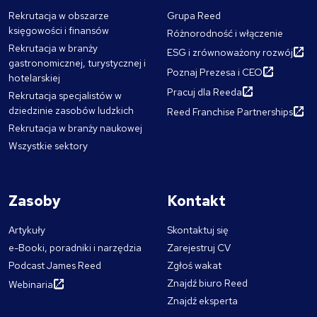
Rekrutacja w obszarze
Grupa Reed
księgowości i finansów
Różnorodność i włączenie
Rekrutacja w branży
ESG i zrównoważony rozwój
gastronomicznej, turystycznej i
Poznaj Prezesa i CEO
hotelarskiej
Pracuj dla Reeda
Rekrutacja specjalistów w
dziedzinie zasobów ludzkich
Reed Franchise Partnerships
Rekrutacja w branży naukowej
Wszystkie sektory
Zasoby
Kontakt
Artykuły
Skontaktuj się
e-Booki, poradniki i narzędzia
Zarejestruj CV
Podcast James Reed
Zgłoś wakat
Znajdź biuro Reed
Webinaria
Znajdź eksperta